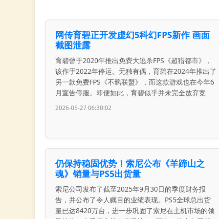
网传育碧正开发虚幻5科幻FPS新作 画面
截图泄露
育碧曾于2020年推出免费大逃杀FPS《超猎都市》，
该作于2022年停运。无独有偶，育碧在2024年推出了
另一款免费FPS《不羁联盟》，而这款游戏也在今年6
月宣告停服。即便如此，育碧似乎并未完全放弃竞
2026-05-27 06:30:02
仍保持稳固优势！索尼公布《羊蹄山之
魂》销量与PS5出货量
索尼公司发布了截至2025年9月30日的季度财务报
告，并公布了令人瞩目的业绩表现。PS5全球总出货
量已达8420万台，进一步巩固了索尼在主机市场的领