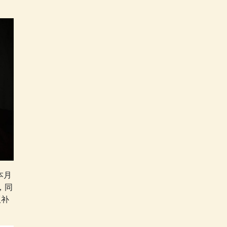
本月
，同
版补