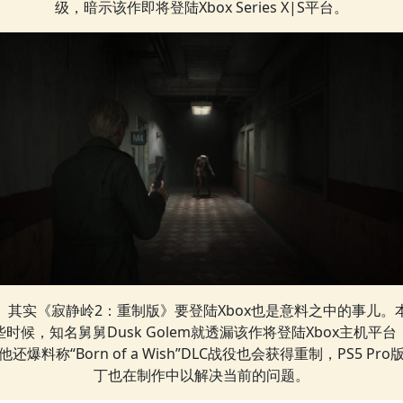
级，暗示该作即将登陆Xbox Series X|S平台。
其实《寂静岭2：重制版》要登陆Xbox也是意料之中的事儿。
些时候，知名舅舅Dusk Golem就透漏该作将登陆Xbox主机平台
他还爆料称“Born of a Wish”DLC战役也会获得重制，PS5 Pro
丁也在制作中以解决当前的问题。