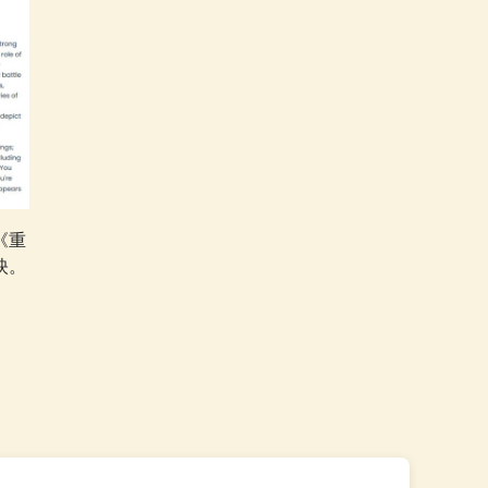
《重
映。