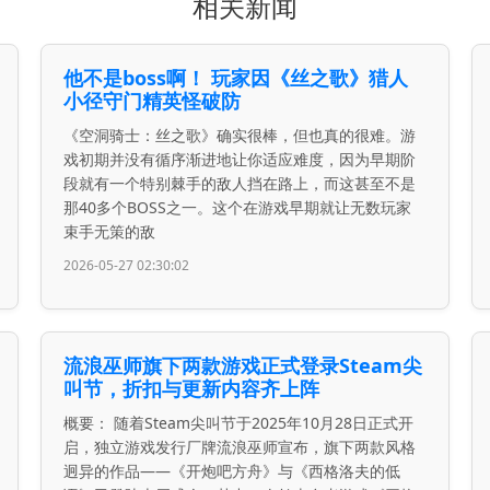
相关新闻
他不是boss啊！ 玩家因《丝之歌》猎人
小径守门精英怪破防
《空洞骑士：丝之歌》确实很棒，但也真的很难。游
戏初期并没有循序渐进地让你适应难度，因为早期阶
段就有一个特别棘手的敌人挡在路上，而这甚至不是
那40多个BOSS之一。这个在游戏早期就让无数玩家
束手无策的敌
2026-05-27 02:30:02
流浪巫师旗下两款游戏正式登录Steam尖
叫节，折扣与更新内容齐上阵
概要： 随着Steam尖叫节于2025年10月28日正式开
启，独立游戏发行厂牌流浪巫师宣布，旗下两款风格
迥异的作品——《开炮吧方舟》与《西格洛夫的低