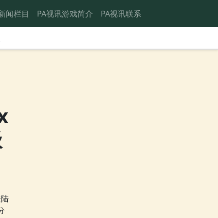
新闻栏目
PA视讯游戏简介
PA视讯联系
级
x
级
登陆
分