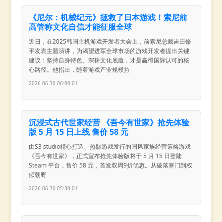
《尼尔：机械纪元》拯救了日本游戏！索尼前
高管称文化自信才能征服全球
近日，在2025韩国主机游戏开发者大会上，前索尼总裁吉田修
平发表主题演讲，为渴望进军全球市场的游戏开发者提出关键
建议：坚持自身特色、深耕文化底蕴，才是赢得国际认可的核
心路径。他指出，随着游戏产业规模持
2026-06-30 06:00:01
沉浸式古代世家经营 《吾今有世家》抢先体验
版 5 月 15 日上线 售价 58 元
由S3 studio精心打造、热脉游戏发行的国风家族经营策略游戏
《吾今有世家》，正式宣布抢先体验版将于 5 月 15 日登陆
Steam 平台，售价 58 元，首发双周9折优惠。从破落寒门到权
倾朝野
2026-06-30 05:30:01