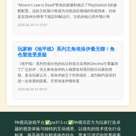
“Moore's Law is Dead”带来的新爆料揭示了PlayStation 6的参
数配置。这款主机预计将成为光线追踪领域的性能强者，目标
是实现4K分辨率下稳定60帧运行。主机的核心部件预计将
2026-06-30 01:15:01
玩家称《地平线》系列主角埃洛伊最无聊！角
色塑造受质疑
《地平线》系列凭借出色的玩法和首次采用的Decima引擎赢得
了广泛好评，但主角埃洛伊的人物塑造却受到部分玩家的质
疑。多名玩家认为，埃洛伊缺乏个性和成长，成为制约该系列
进一步发展的因素。尽管埃洛伊拥有复
2026-06-30 01:00:01
PA视讯游戏平台✅pa313.cc✅PA视讯官方为玩家打造卓
越的视觉体验与独特的互动感受。以领先的技术优化行业
标准，将高画质与精准操作结合，带来沉浸式的世界探索