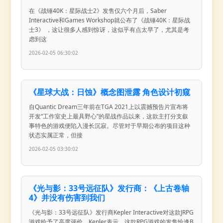
在《战锤40K：星际战士2》发售仅六个月后，Saber
Interactive和Games Workshop就公布了《战锤40K：星际战
士3》 ，这让很多人感到惊讶，这似乎有点太早了，尤其是考
虑到这
2026-02-05 06:30:02
《星球大战：日蚀》概念图泄露 角色设计初窥
自Quantic Dream三年前在TGA 2021上以震撼预告片宣布将
开发“工作室史上最具野心”的星战作品以来，这款主打分支叙
事特色的游戏便陷入漫长沉寂。尽管对于早期公布的项目这种
状态实属正常，但接
2026-02-05 03:30:02
《光与影：33号远征队》发行商：《上古卷轴
4》并没有伤害到我们
《光与影：33号远征队》发行商Kepler Interactive对这款JRPG
游戏给予了高度评价。Kepler表示，这款RPG游戏的发售恰逢B