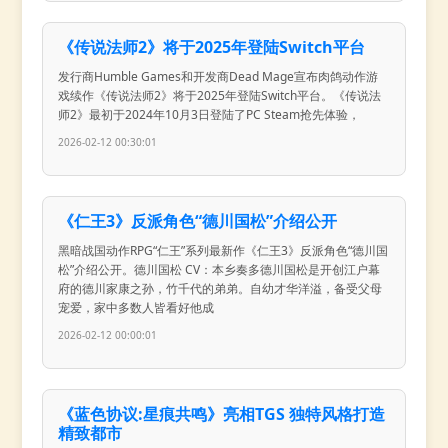
《传说法师2》将于2025年登陆Switch平台
发行商Humble Games和开发商Dead Mage宣布肉鸽动作游
戏续作《传说法师2》将于2025年登陆Switch平台。《传说法
师2》最初于2024年10月3日登陆了PC Steam抢先体验，
2026-02-12 00:30:01
《仁王3》反派角色“德川国松”介绍公开
黑暗战国动作RPG“仁王”系列最新作《仁王3》反派角色“德川国
松”介绍公开。德川国松 CV：本乡奏多德川国松是开创江户幕
府的德川家康之孙，竹千代的弟弟。自幼才华洋溢，备受父母
宠爱，家中多数人皆看好他成
2026-02-12 00:00:01
《蓝色协议:星痕共鸣》亮相TGS 独特风格打造
精致都市