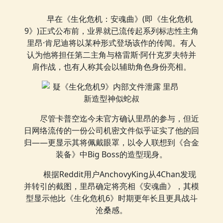
早在《生化危机：安魂曲》(即《生化危机
9》)正式公布前，业界就已流传起系列标志性主角
里昂·肯尼迪将以某种形式登场该作的传闻。有人
认为他将担任第二主角与格雷斯·阿什克罗夫特并
肩作战，也有人称其会以辅助角色身份亮相。
尽管卡普空迄今未官方确认里昂的参与，但近
日网络流传的一份公司机密文件似乎证实了他的回
归——更显示其将佩戴眼罩，以令人联想到《合金
装备》中Big Boss的造型现身。
根据Reddit用户AnchovyKing从4Chan发现
并转引的截图，里昂确定将亮相《安魂曲》，其模
型显示他比《生化危机6》时期更年长且更具战斗
沧桑感。