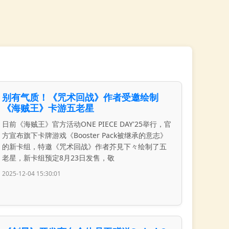
别有气质！《咒术回战》作者受邀绘制
《海贼王》卡游五老星
日前《海贼王》官方活动ONE PIECE DAY'25举行，官
方宣布旗下卡牌游戏《Booster Pack被继承的意志》
的新卡组，特邀《咒术回战》作者芥見下々绘制了五
老星，新卡组预定8月23日发售，敬
2025-12-04 15:30:01