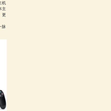
主机
本主
。更
一脉