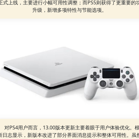
正式上线，主要进行小幅可用性调整；而PS5则获得了更重要的
升级，新增多项特性与节能选项。
对PS4用户而言，13.00版本更新主要着眼于用户体验优化。
新日志显示，新版本改进了部分界面消息提示和整体可用性。虽