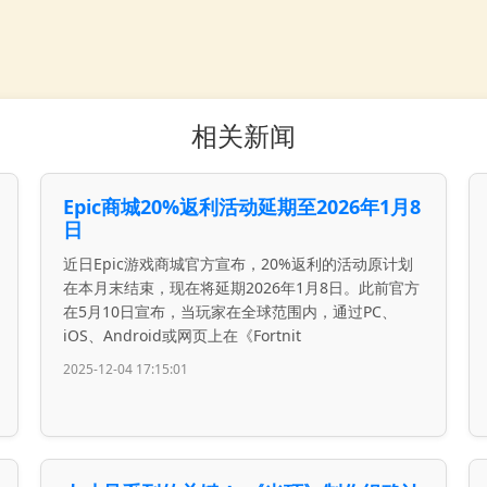
相关新闻
Epic商城20%返利活动延期至2026年1月8
日
近日Epic游戏商城官方宣布，20%返利的活动原计划
在本月末结束，现在将延期2026年1月8日。此前官方
在5月10日宣布，当玩家在全球范围内，通过PC、
iOS、Android或网页上在《Fortnit
2025-12-04 17:15:01