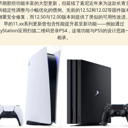
早期那些功能丰富的大型更新，但延续了索尼近年来为这款长青
供稳定性调整与小幅优化的惯例。先前的12.52和12.02等固件版
侧重安全修复，而12.50与12.00版本则提供了类似的可用性改进
早的11.xx系列更新曾包含性能提升甚至新功能——例如通过
layStation应用扫描二维码登录PS4，这项功能与PS5的设计思路
相承。