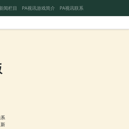
新闻栏目
PA视讯游戏简介
PA视讯联系
版
的系
更新