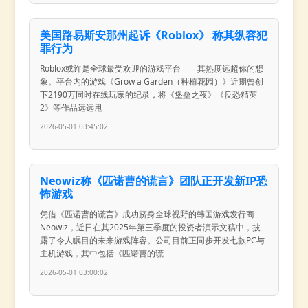
美国路易斯安那州起诉《Roblox》 称其纵容犯
罪行为
Roblox或许是全球最受欢迎的游戏平台——其热度远超你的想
象。平台内的游戏《Grow a Garden（种植花园）》近期曾创
下2190万同时在线玩家的纪录，将《堡垒之夜》《反恐精英
2》等作品远远甩
2026-05-01 03:45:02
Neowiz称《匹诺曹的谎言》团队正开发新IP恐
怖游戏
凭借《匹诺曹的谎言》成功跻身全球视野的韩国游戏发行商
Neowiz，近日在其2025年第三季度的投资者演示文稿中，披
露了令人瞩目的未来游戏阵容。公司目前正同步开发七款PC与
主机游戏，其中包括《匹诺曹的谎
2026-05-01 03:00:02