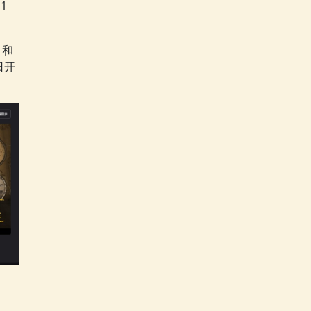
1
》和
日开