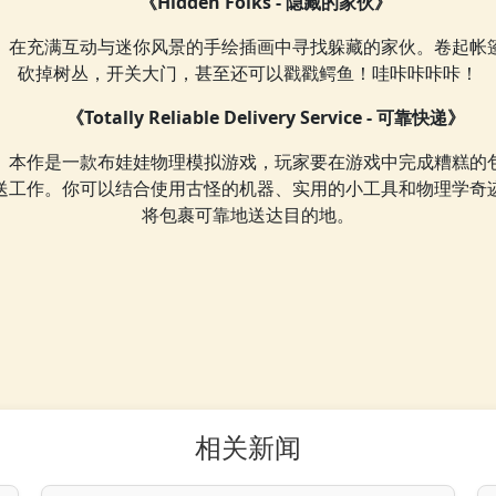
《Hidden Folks - 隐藏的家伙》
在充满互动与迷你风景的手绘插画中寻找躲藏的家伙。卷起帐
砍掉树丛，开关大门，甚至还可以戳戳鳄鱼！哇咔咔咔咔！
《Totally Reliable Delivery Service - 可靠快递》
本作是一款布娃娃物理模拟游戏，玩家要在游戏中完成糟糕的
送工作。你可以结合使用古怪的机器、实用的小工具和物理学奇
将包裹可靠地送达目的地。
相关新闻