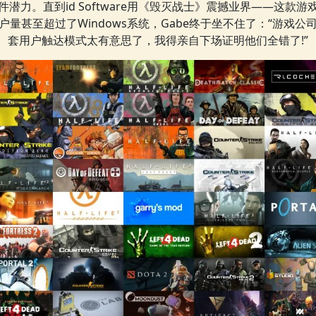
件潜力。直到id Software用《毁灭战士》震撼业界——这款游
户量甚至超过了Windows系统，Gabe终于坐不住了：“游戏公
套用户触达模式太有意思了，我得亲自下场证明他们全错了!”