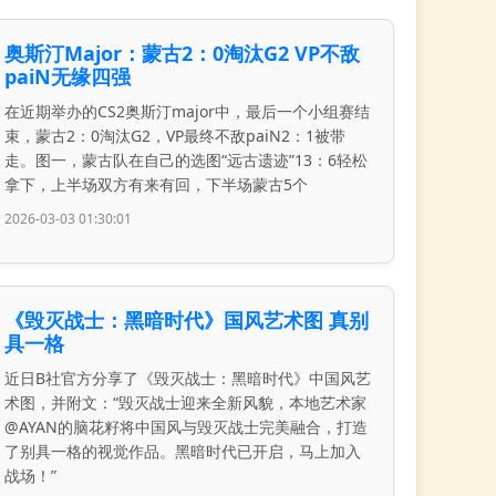
奥斯汀Major：蒙古2：0淘汰G2 VP不敌
paiN无缘四强
在近期举办的CS2奥斯汀major中，最后一个小组赛结
束，蒙古2：0淘汰G2，VP最终不敌paiN2：1被带
走。图一，蒙古队在自己的选图“远古遗迹”13：6轻松
拿下，上半场双方有来有回，下半场蒙古5个
2026-03-03 01:30:01
《毁灭战士：黑暗时代》国风艺术图 真别
具一格
近日B社官方分享了《毁灭战士：黑暗时代》中国风艺
术图，并附文：“毁灭战士迎来全新风貌，本地艺术家
@AYAN的脑花籽将中国风与毁灭战士完美融合，打造
了别具一格的视觉作品。黑暗时代已开启，马上加入
战场！”