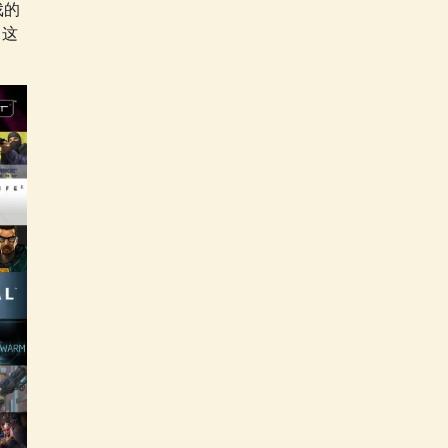
戏的
司这