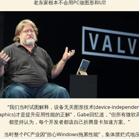
老东家根本不会用PC做图形和UI!
“我们当时试图解释，设备无关图形技术(device-independen
raphics)才是提升应用性能的正解”，Gabe回忆道，“但所有微软
都坚持认为，每个开发者都该自己折腾显卡加速方案。”
当时整个PC产业因“担心Windows拖累性能”，集体摆烂式地