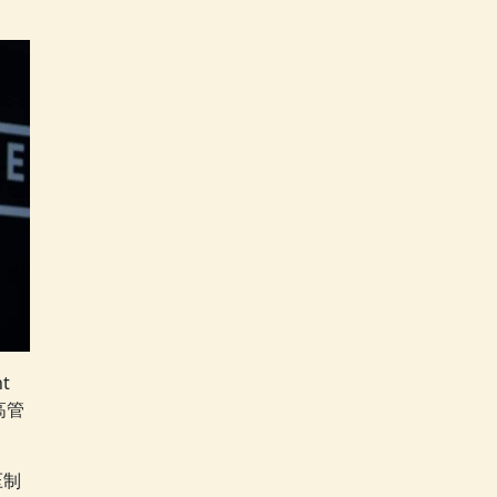
t
高管
压制