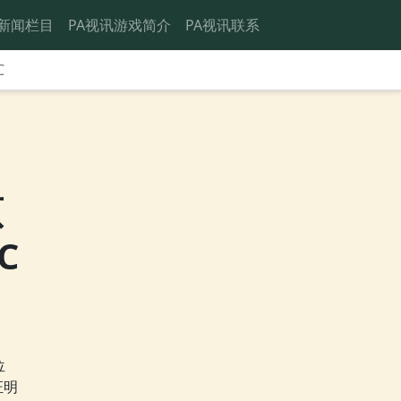
新闻栏目
PA视讯游戏简介
PA视讯联系
C
原
C
位
证明