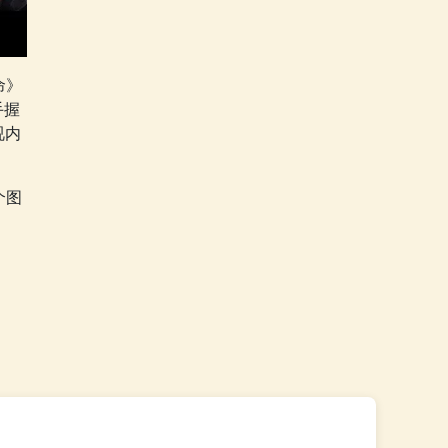
命》
手握
视内
个图