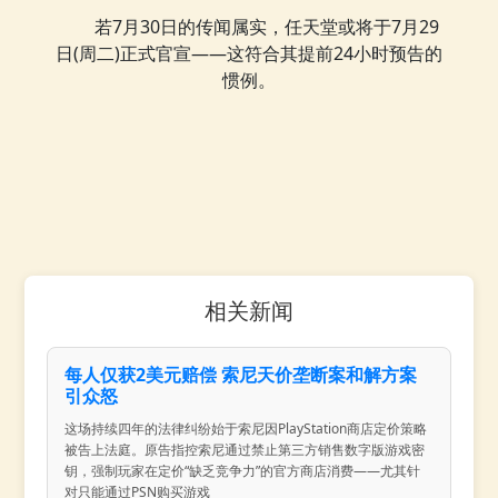
若7月30日的传闻属实，任天堂或将于7月29
日(周二)正式官宣——这符合其提前24小时预告的
惯例。
相关新闻
每人仅获2美元赔偿 索尼天价垄断案和解方案
引众怒
这场持续四年的法律纠纷始于索尼因PlayStation商店定价策略
被告上法庭。原告指控索尼通过禁止第三方销售数字版游戏密
钥，强制玩家在定价“缺乏竞争力”的官方商店消费——尤其针
对只能通过PSN购买游戏