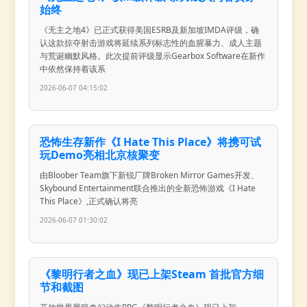
始终
《无主之地4》已正式获得美国ESRB及新加坡IMDA评级，确
认这款掠夺射击游戏将延续系列标志性的血腥暴力、成人主题
与荒诞幽默风格。此次提前评级显示Gearbox Software在新作
中依然保持着该系
2026-06-07 04:15:02
恐怖生存新作《I Hate This Place》将携可试
玩Demo亮相北京核聚变
由Bloober Team旗下新锐厂牌Broken Mirror Games开发、
Skybound Entertainment联合推出的全新恐怖游戏《I Hate
This Place》,正式确认将亮
2026-06-07 01:30:02
《黎明行者之血》现已上架Steam 首批官方细
节和截图