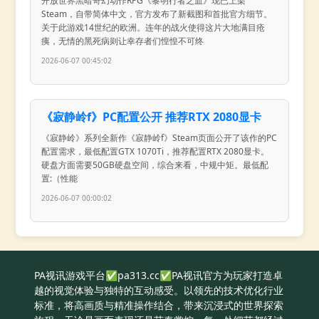
开放世界黑暗奇幻动作RPG《黎明行者之血》现已上架
Steam，自带简体中文，官方发布了新截图和首批官方细节。
关于此游戏14世纪的欧洲。连年的战火使得这片大地满目疮
痍，无情的黑死病则让幸存者们惶惶不可终
2026-06-07 00:45:02
《寂静岭f》PC配置公开 推荐RTX 2080显卡
《寂静岭》系列全新作《寂静岭f》Steam页面公开了该作的PC
配置需求，最低配置GTX 1070Ti，推荐配置RTX 2080显卡。
硬盘方面需要50GB硬盘空间，综合来看，中规中矩。最低配
置:（性能
2026-06-07 00:00:02
PA视讯游戏平台✅pa313.cc✅PA视讯官方为玩家打造卓
越的视觉体验与独特的互动感受。以领先的技术优化行业
标准，将高画质与精准操作结合，带来沉浸式的世界探索