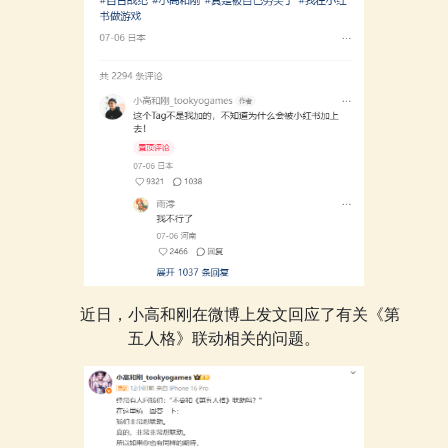
近日，小高和刚在微博上发文回应了有关《第
五人格》联动相关的问题。