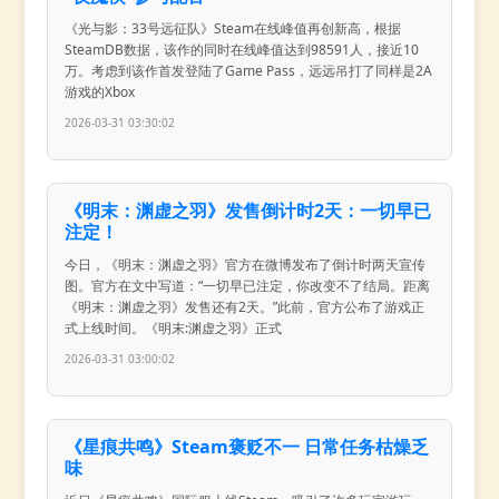
《光与影：33号远征队》Steam在线峰值再创新高，根据
SteamDB数据，该作的同时在线峰值达到98591人，接近10
万。考虑到该作首发登陆了Game Pass，远远吊打了同样是2A
游戏的Xbox
2026-03-31 03:30:02
《明末：渊虚之羽》发售倒计时2天：一切早已
注定！
今日，《明末：渊虚之羽》官方在微博发布了倒计时两天宣传
图。官方在文中写道：“一切早已注定，你改变不了结局。距离
《明末：渊虚之羽》发售还有2天。”此前，官方公布了游戏正
式上线时间。《明末:渊虚之羽》正式
2026-03-31 03:00:02
《星痕共鸣》Steam褒贬不一 日常任务枯燥乏
味