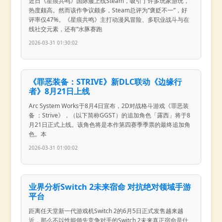
近日《星痕共鸣》国际服上线Steam，吸引了许多玩家游玩，
热度颇高。然而该作争议颇多，Steam总评为“褒贬不一”，好
评率仅47%。《星痕共鸣》主打动漫风冒险、多职业战斗与在
线社交元素，还有“水豚赛跑
2026-03-31 01:30:02
《罪恶装备：STRIVE》新DLC联动《边缘行
者》8月21日上线
Arc System Works于8月4日宣布，2D对战格斗游戏《罪恶装
备 ：Strive》，（以下简称GGST）的追加角色「露西」将于8
月21日正式上线。该角色将是本作第四赛季季票的最终追加角
色。本
2026-03-31 01:00:02
业界分析Switch 2未来宿命 对抗绝对领域手游
平台
距离任天堂新一代游戏机Switch 2的6月5日正式发售越来越
近，那么不以性能领先竞争对手的Switch 2未来真正宿命是什