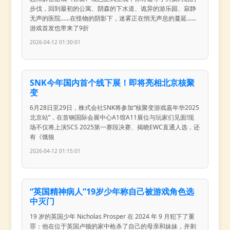
步伐，回到最初的公寓、阴森的下水道、诡异的游乐园、寂静
无声的医院......在怪物的阴影下，迷雾正在悄无声息的蔓延......
游戏首发也带来了9折
2026-04-12 01:30:01
SNK今年国内首个线下展！即将亮相北京核聚
变
6月28日至29日，株式会社SNK将参加“核聚变游戏嘉年华2025
北京站”，在首钢国际会展中心A1馆A11展位与玩家们见面!现
场不仅将上演SCS 2025第一赛段决赛、揭晓EWC直通人选，还
有《饿狼
2026-04-12 01:15:01
“英国精神病人”19岁少年称自己被游戏角色选
中灭门
19 岁的英国少年 Nicholas Prosper 在 2024 年 9 月犯下了重
罪：他在位于英国卢顿的家中枪杀了自己的母亲和妹妹，并刺