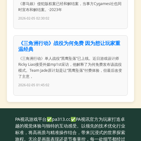
《赛马娘》侵犯版权案已经和解结案，当事方Cygames社也同
时宣布和解结案。·2023年
2026-02-05 02:30:02
《三角洲行动》战役为何免费 因为想让玩家重
温经典
《三角洲行动》单人战役“黑鹰坠落”已上线。近日游戏设计师
Ricky Liao接受外媒mp1st采访，他解释了为何免费发布该战役
模式。Team Jade原计划是让“黑鹰坠落”付费体验，但最后改变
了主意，
2026-02-05 01:45:02
PA视讯游戏平台✅pa313.cc✅PA视讯官方为玩家打造卓
越的视觉体验与独特的互动感受。以领先的技术优化行业
标准，将高画质与精准操作结合，带来沉浸式的世界探索
旅程。无论是画面表现还是节奏掌控，每一处细节都经过