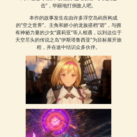
击”，华丽地打倒敌人吧。
本作的故事发生在由许多浮空岛屿所构成
的“空之世界”。主角和娇小的龙族搭档“碧”，与拥
有神祕力量的少女“露莉亚”等人相遇，以到达位于
天空尽头的传说之岛“伊斯塔鲁西亚”为目标展开旅
程，并在途中结识众多伙伴。