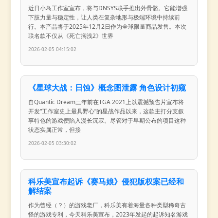
近日小岛工作室宣布，将与DNSYS联手推出外骨骼。它能增强
下肢力量与稳定性，让人类在复杂地形与极端环境中持续前
行。本产品将于2025年12月2日作为全球限量商品发售。本次
联名款不仅从《死亡搁浅2》世界
2026-02-05 04:15:02
《星球大战：日蚀》概念图泄露 角色设计初窥
自Quantic Dream三年前在TGA 2021上以震撼预告片宣布将
开发“工作室史上最具野心”的星战作品以来，这款主打分支叙
事特色的游戏便陷入漫长沉寂。尽管对于早期公布的项目这种
状态实属正常，但接
2026-02-05 03:30:02
科乐美宣布起诉《赛马娘》侵犯版权案已经和
解结案
作为曾经（？）的游戏老厂，科乐美有着海量各种类型稀奇古
怪的游戏专利，今天科乐美宣布，2023年发起的起诉知名游戏