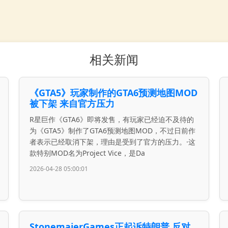
相关新闻
《GTA5》玩家制作的GTA6预测地图MOD
被下架 来自官方压力
R星巨作《GTA6》即将发售，有玩家已经迫不及待的
为《GTA5》制作了GTA6预测地图MOD，不过日前作
者表示已经取消下架，理由是受到了官方的压力。·这
款特别MOD名为Project Vice，是Da
2026-04-28 05:00:01
StonemaierGames正起诉特朗普 反对