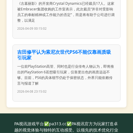
《古墓丽影》的开发商Crystal Dynamics已经裁员17人。这家
被Embracer集团收购的工作室表示，此次裁员“并非对受影响
员工的奉献精神或工作能力的否定”，而是将有助于公司进行调
整，以满足
2026-04-09 00:15:02
吉田修平认为索尼次世代PS6不能仅靠画质吸
引玩家
一位前PlayStation高管、同时也是行业传奇人物认为，即将推
出的PlayStation 6若想吸引玩家，仅靠更出色的画质远远不
够。目前，PS6的具体细节仍处于保密状态，外界只能依赖传
言与报道了解
2026-04-08 23:15:02
PA视讯游戏平台✅pa313.cc✅PA视讯官方为玩家打造卓
越的视觉体验与独特的互动感受。以领先的技术优化行业