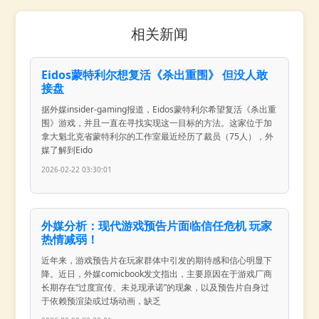
相关新闻
Eidos蒙特利尔想复活《杀出重围》 但没人敢
接盘
据外媒insider-gaming报道，Eidos蒙特利尔希望复活《杀出重
围》游戏，并且一直在寻找实现这一目标的方法。这家位于加
拿大魁北克省蒙特利尔的工作室最近经历了裁员（75人），外
媒了解到Eido
2026-02-22 03:30:01
外媒分析：现代游戏预告片面临信任危机 玩家
热情减弱！
近年来，游戏预告片在玩家群体中引发的期待感和信心明显下
降。近日，外媒comicbook发文指出，主要原因在于游戏厂商
长期存在“过度宣传、未兑现承诺”的现象，以及预告片自身过
于依赖预渲染或过场动画，缺乏