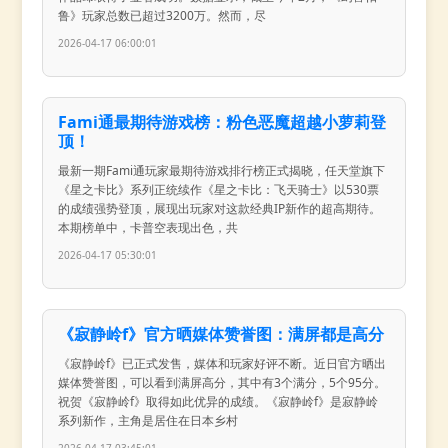
鲁》玩家总数已超过3200万。然而，尽
2026-04-17 06:00:01
Fami通最期待游戏榜：粉色恶魔超越小萝莉登
顶！
最新一期Fami通玩家最期待游戏排行榜正式揭晓，任天堂旗下
《星之卡比》系列正统续作《星之卡比：飞天骑士》以530票
的成绩强势登顶，展现出玩家对这款经典IP新作的超高期待。
本期榜单中，卡普空表现出色，共
2026-04-17 05:30:01
《寂静岭f》官方晒媒体赞誉图：满屏都是高分
《寂静岭f》已正式发售，媒体和玩家好评不断。近日官方晒出
媒体赞誉图，可以看到满屏高分，其中有3个满分，5个95分。
祝贺《寂静岭f》取得如此优异的成绩。《寂静岭f》是寂静岭
系列新作，主角是居住在日本乡村