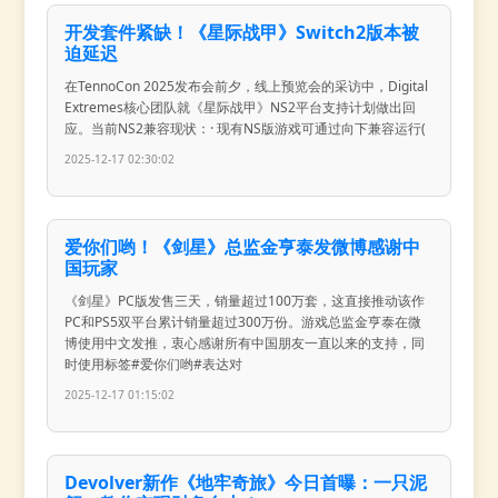
开发套件紧缺！《星际战甲》Switch2版本被
迫延迟
在TennoCon 2025发布会前夕，线上预览会的采访中，Digital
Extremes核心团队就《星际战甲》NS2平台支持计划做出回
应。当前NS2兼容现状：· 现有NS版游戏可通过向下兼容运行(
2025-12-17 02:30:02
爱你们哟！《剑星》总监金亨泰发微博感谢中
国玩家
《剑星》PC版发售三天，销量超过100万套，这直接推动该作
PC和PS5双平台累计销量超过300万份。游戏总监金亨泰在微
博使用中文发推，衷心感谢所有中国朋友一直以来的支持，同
时使用标签#爱你们哟#表达对
2025-12-17 01:15:02
Devolver新作《地牢奇旅》今日首曝：一只泥