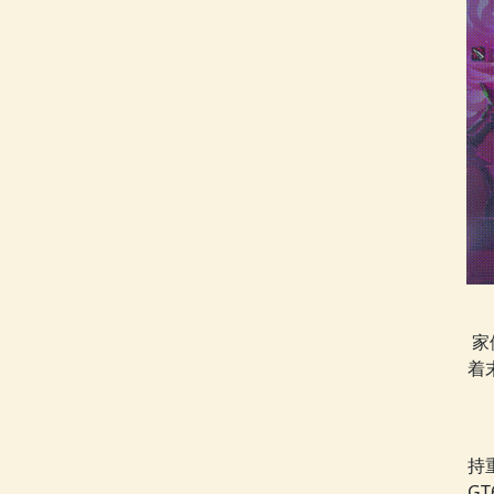
家
着
持
G