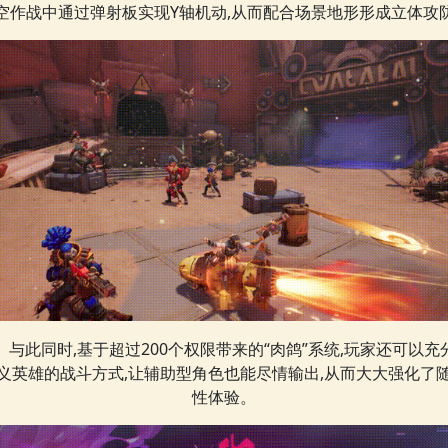
空作战中通过弹射板实现Y轴机动,从而配合场景地形形成立体攻
与此同时,基于超过200个权限带来的“肉鸽”系统,玩家还可以充
义英雄的战斗方式,让辅助型角色也能尽情输出,从而大大强化了
性体验。