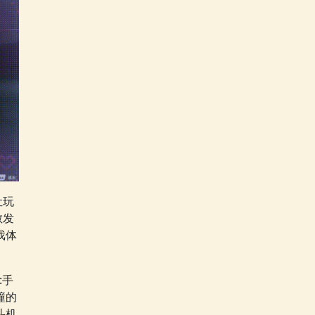
让玩
散发
戏体
:手
撞的
斗机