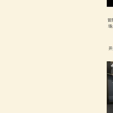
冒
场
开