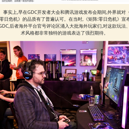
事实上,早在GDC开发者大会和腾讯游戏发布会期间,外界就对
:零日危机》的品质有了普遍认可。在当时,《矩阵:零日危机》宣
GDC,后者海外平台官号评论区涌入大批海外玩家们,对这款玩法
术风格都非常独特的游戏表达了强烈期待。