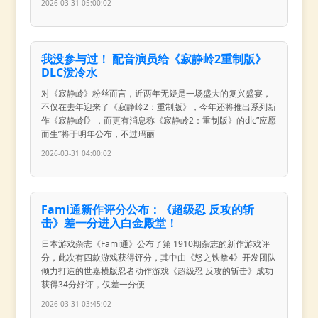
2026-03-31 05:00:02
我没参与过！ 配音演员给《寂静岭2重制版》
DLC泼冷水
对《寂静岭》粉丝而言，近两年无疑是一场盛大的复兴盛宴，
不仅在去年迎来了《寂静岭2：重制版》，今年还将推出系列新
作《寂静岭f》，而更有消息称《寂静岭2：重制版》的dlc”应愿
而生”将于明年公布，不过玛丽
2026-03-31 04:00:02
Fami通新作评分公布：《超级忍 反攻的斩
击》差一分进入白金殿堂！
日本游戏杂志《Fami通》公布了第 1910期杂志的新作游戏评
分，此次有四款游戏获得评分，其中由《怒之铁拳4》开发团队
倾力打造的世嘉横版忍者动作游戏《超级忍 反攻的斩击》成功
获得34分好评，仅差一分便
2026-03-31 03:45:02