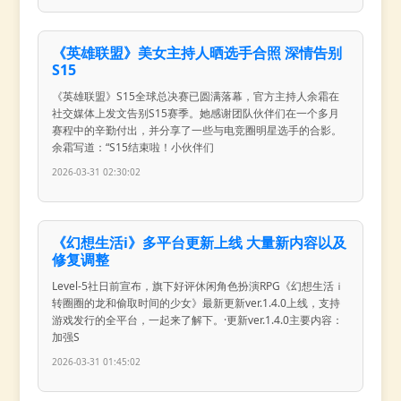
《英雄联盟》美女主持人晒选手合照 深情告别
S15
《英雄联盟》S15全球总决赛已圆满落幕，官方主持人余霜在
社交媒体上发文告别S15赛季。她感谢团队伙伴们在一个多月
赛程中的辛勤付出，并分享了一些与电竞圈明星选手的合影。
余霜写道：“S15结束啦！小伙伴们
2026-03-31 02:30:02
《幻想生活i》多平台更新上线 大量新内容以及
修复调整
Level-5社日前宣布，旗下好评休闲角色扮演RPG《幻想生活ｉ
转圈圈的龙和偷取时间的少女》最新更新ver.1.4.0上线，支持
游戏发行的全平台，一起来了解下。·更新ver.1.4.0主要内容：
加强S
2026-03-31 01:45:02