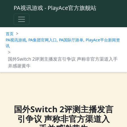
PA视讯游戏 - PlayAce官方旗舰站
>
首页
PA视讯游戏, PA集团官网入口, PA国际厅路单, PlayAce平台新闻资
讯
>
国外Switch 2评测主播发言引争议 声称非官方渠道入手
并感谢黄牛
国外Switch 2评测主播发言
引争议 声称非官方渠道入