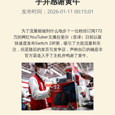
手并感谢黄牛
发布时间：2026-01-11 00:15:01
为了流量能做到什么地步？一位粉丝订阅172
万的网红YouTuber主播拉斐尔（音译）日前以最
快速度发布Switch 2评测，吸引了大批流量和关
注，但是随后的发言引发争议，声称自己的确是非
官方渠道入手了主机并鸣谢了黄牛。