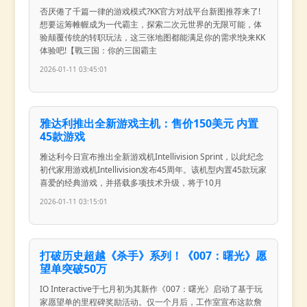
否厌倦了千篇一律的游戏模式?KK官方对战平台新图推荐来了!
想要运筹帷幄成为一代霸主，探索二次元世界的无限可能，体
验颠覆传统的转职玩法，这三张地图都能满足你的需求!快来KK
体验吧!【戰三国：你的三国霸主
2026-01-11 03:45:01
雅达利推出全新游戏主机：售价150美元 内置
45款游戏
雅达利今日宣布推出全新游戏机Intellivision Sprint，以此纪念
初代家用游戏机Intellivision发布45周年。该机型内置45款玩家
喜爱的经典游戏，并搭载多项技术升级，将于10月
2026-01-11 03:15:01
打破历史超越《杀手》系列！《007：曙光》愿
望单突破50万
IO Interactive于七月初为其新作《007：曙光》启动了基于玩
家愿望单的里程碑奖励活动。仅一个月后，工作室宣布这款詹