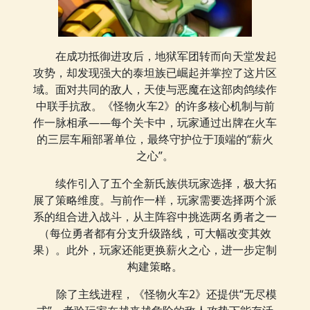
在成功抵御进攻后，地狱军团转而向天堂发起
攻势，却发现强大的泰坦族已崛起并掌控了这片区
域。面对共同的敌人，天使与恶魔在这部肉鸽续作
中联手抗敌。《怪物火车2》的许多核心机制与前
作一脉相承——每个关卡中，玩家通过出牌在火车
的三层车厢部署单位，最终守护位于顶端的“薪火
之心”。
续作引入了五个全新氏族供玩家选择，极大拓
展了策略维度。与前作一样，玩家需要选择两个派
系的组合进入战斗，从主阵容中挑选两名勇者之一
（每位勇者都有分支升级路线，可大幅改变其效
果）。此外，玩家还能更换薪火之心，进一步定制
构建策略。
除了主线进程，《怪物火车2》还提供“无尽模