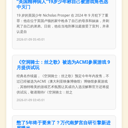
“英国精神病人”19岁少年称自己被游戏角色选
中灭门
19 岁的英国少年 Nicholas Prosper 在 2024 年 9 月犯下了重
罪：他在位于英国卢顿的家中枪杀了自己的母亲和妹妹，并刺
死了自己的弟弟。日前，他在当地刑事法庭接受了宣判，并承
认是自
2026-01-09 05:45:01
《空洞骑士：丝之歌》被选为ACMI参展游戏 9
月提供试玩
经典名作续篇，《空洞骑士：丝之歌》预定今年年内发售，不
过已经被选为ACMI（澳大利亚映像博物馆）博物馆参展游戏
，其独特唯美的游戏艺术氛围让其成功入选没解释官方还将提
供试玩，敬请期待/《空洞骑士：丝之
2026-01-09 03:45:01
憋了5年终于要来了？万代南梦宫自研引擎新进
展曝光