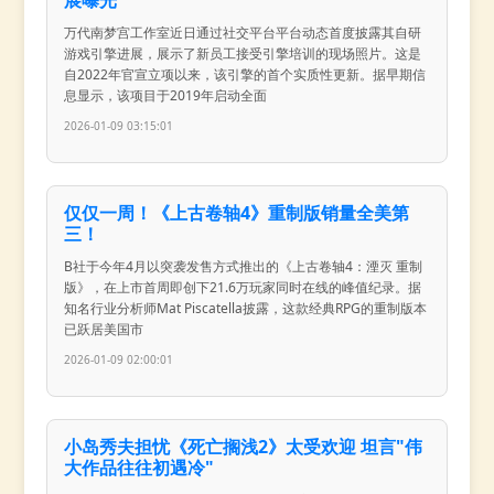
万代南梦宫工作室近日通过社交平台平台动态首度披露其自研
游戏引擎进展，展示了新员工接受引擎培训的现场照片。这是
自2022年官宣立项以来，该引擎的首个实质性更新。据早期信
息显示，该项目于2019年启动全面
2026-01-09 03:15:01
仅仅一周！《上古卷轴4》重制版销量全美第
三！
B社于今年4月以突袭发售方式推出的《上古卷轴4：湮灭 重制
版》，在上市首周即创下21.6万玩家同时在线的峰值纪录。据
知名行业分析师Mat Piscatella披露，这款经典RPG的重制版本
已跃居美国市
2026-01-09 02:00:01
小岛秀夫担忧《死亡搁浅2》太受欢迎 坦言"伟
大作品往往初遇冷"