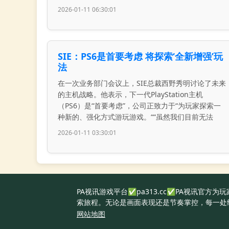
2026-01-11 06:30:01
SIE：PS6是首要考虑 将探索‘全新增强’玩
法
在一次业务部门会议上，SIE总裁西野秀明讨论了未来
的主机战略。他表示，下一代PlayStation主机
（PS6）是“首要考虑”，公司正致力于“为玩家探索一
种新的、强化方式游玩游戏。““虽然我们目前无法
2026-01-11 03:30:01
PA视讯游戏平台✅pa313.cc✅PA视讯
索旅程。无论是画面表现还是节奏掌控，每一处
网站地图