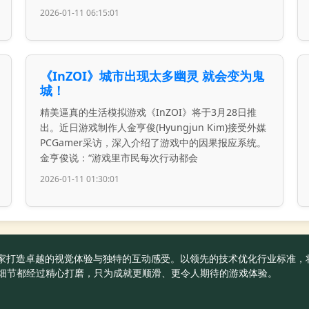
2026-01-11 06:15:01
《InZOI》城市出现太多幽灵 就会变为鬼
城！
精美逼真的生活模拟游戏《InZOI》将于3月28日推
出。近日游戏制作人金亨俊(Hyungjun Kim)接受外媒
PCGamer采访，深入介绍了游戏中的因果报应系统。
金亨俊说：“游戏里市民每次行动都会
2026-01-11 01:30:01
官方为玩家打造卓越的视觉体验与独特的互动感受。以领先的技术优化行业标
细节都经过精心打磨，只为成就更顺滑、更令人期待的游戏体验。