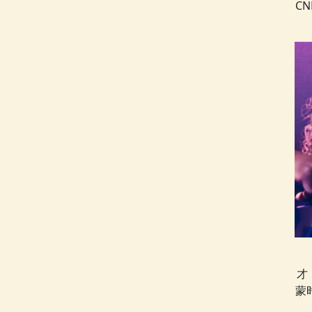
C
才
蒙