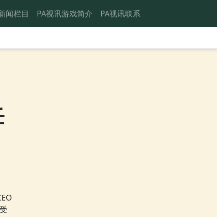
新闻栏目
PA视讯游戏简介
PA视讯联系
任
由
EO
接受