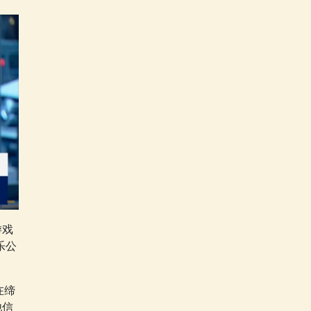
游戏
乐公
在缔
他信