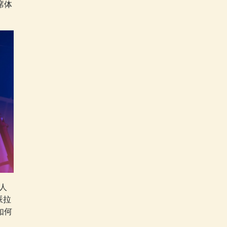
席体
人
派拉
如何