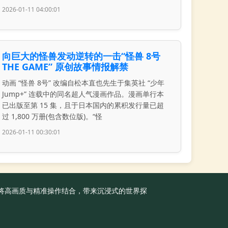
2026-01-11 04:00:01
向巨大的怪兽发动逆转的一击“怪兽 8号
THE GAME” 原创故事情报解禁
动画 “怪兽 8号” 改编自松本直也先生于集英社 “少年
Jump+” 连载中的同名超人气漫画作品。漫画单行本
已出版至第 15 集，且于日本国内的累积发行量已超
过 1,800 万册(包含数位版)。“怪
2026-01-11 00:30:01
准，将高画质与精准操作结合，带来沉浸式的世界探