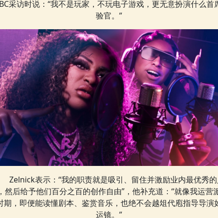
NBC采访时说：“我不是玩家，不玩电子游戏，更无意扮演什么首
验官。”
Zelnick表示：“我的职责就是吸引、留住并激励业内最优秀的
，然后给予他们百分之百的创作自由”，他补充道：“就像我运营
时期，即便能读懂剧本、鉴赏音乐，也绝不会越俎代庖指导导演
运镜。”