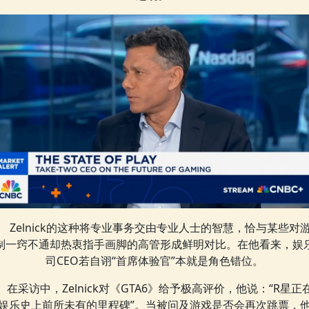
Zelnick的这种将专业事务交由专业人士的智慧，恰与某些对
制一窍不通却热衷指手画脚的高管形成鲜明对比。在他看来，娱
司CEO若自诩“首席体验官”本就是角色错位。
在采访中，Zelnick对《GTA6》给予极高评价，他说：“R星正
娱乐史上前所未有的里程碑”。当被问及游戏是否会再次跳票，