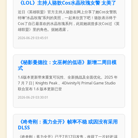
《LOL》主持人骆歆Cos水晶玫瑰女警 太美了
近日《英雄联盟》官方主持人骆歆在网上分享了她Cos女警凯
特琳“水晶玫瑰”系列的美照，一起来欣赏下吧！骆歆表示终于
Cos了自己最喜欢的水晶玫瑰系列，此前她就曾多次Cos过《英
雄联盟》里的角色。据她透露，
2026-06-29 03:45:01
《秘影曼德拉：女巫树的低语》新增二周目模
式
1.6版本更新带来重复可玩性、全新挑战及全面优化。2025 年
7 月 7 日| Knights Peak 、4Divinity与 Primal Game Studio
联合宣布 1.6 版本更新已登
2026-06-29 03:30:01
《咚奇刚：蕉力全开》帧率不稳 或因没有采用
DLSS
《咚奇刚：蕉力全开》已于7月17日发售，收获了一片好评;该