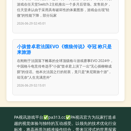
游戏在任天堂Switch 2主机推出一个多月后登场。发售前夕，
任天堂承认由于采用具有破坏性的体素图形，游戏会出现“轻
微”的性能下降，部分玩家
2026-06-29 02:45:01
小孩曾卓君法国EVO《饿狼传说》夺冠 称只是
来旅游
在刚刚于法国落下帷幕的全球顶级格斗游戏赛事EVO 2024中，
中国格斗电竞传奇选手“小孩”曾卓君上演了一出“无心插柳柳成
荫”的佳话。他本次法国之行的初衷，竟只是“来尼斯旅个游”，
却无奈“人生充满意外”
2026-06-29 02:15:01
PA视讯游戏平台✅pa313.cc✅PA视讯官方为玩家打造卓
越的视觉体验与独特的互动感受。以领先的技术优化行业
标准，将高画质与精准操作结合，带来沉浸式的世界探索