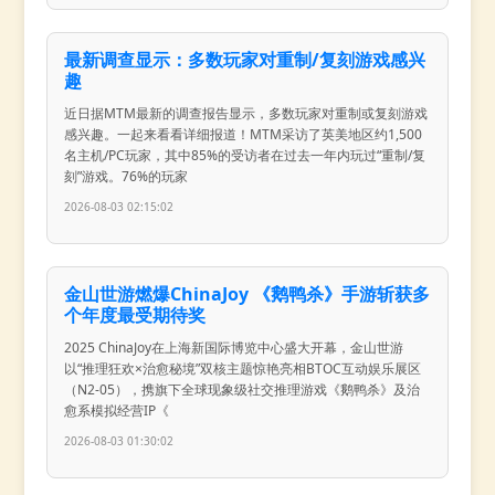
最新调查显示：多数玩家对重制/复刻游戏感兴
趣
近日据MTM最新的调查报告显示，多数玩家对重制或复刻游戏
感兴趣。一起来看看详细报道！MTM采访了英美地区约1,500
名主机/PC玩家，其中85%的受访者在过去一年内玩过“重制/复
刻”游戏。76%的玩家
2026-08-03 02:15:02
金山世游燃爆ChinaJoy 《鹅鸭杀》手游斩获多
个年度最受期待奖
2025 ChinaJoy在上海新国际博览中心盛大开幕，金山世游
以“推理狂欢×治愈秘境”双核主题惊艳亮相BTOC互动娱乐展区
（N2-05），携旗下全球现象级社交推理游戏《鹅鸭杀》及治
愈系模拟经营IP《
2026-08-03 01:30:02