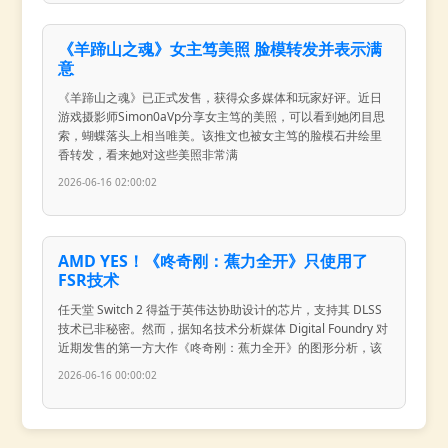
《羊蹄山之魂》女主笃美照 脸模转发并表示满
意
《羊蹄山之魂》已正式发售，获得众多媒体和玩家好评。近日
游戏摄影师Simon0aVp分享女主笃的美照，可以看到她闭目思
索，蝴蝶落头上相当唯美。该推文也被女主笃的脸模石井绘里
香转发，看来她对这些美照非常满
2026-06-16 02:00:02
AMD YES！《咚奇刚：蕉力全开》只使用了
FSR技术
任天堂 Switch 2 得益于英伟达协助设计的芯片，支持其 DLSS
技术已非秘密。然而，据知名技术分析媒体 Digital Foundry 对
近期发售的第一方大作《咚奇刚：蕉力全开》的图形分析，该
2026-06-16 00:00:02