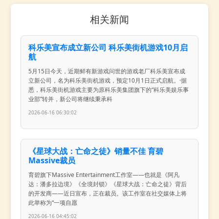
相关新闻
科乐美宣布成立新公司 科乐美街机游戏10月启
航
5月15日今天，近期鲜有新游戏问世的游戏老厂科乐美宣布成
立新公司，名为科乐美街机游戏，预定10月1日正式启航。·据
悉，科乐美街机游戏主要为原科乐美集团旗下的“科乐美娱乐事
业部”转并，新公司将继续秉承科
2026-06-16 06:30:02
《星球大战：亡命之徒》销量不佳 育碧
Massive裁员
育碧旗下Massive Entertainment工作室——也就是《阿凡
达：潘多拉边境》《全境封锁》《星球大战：亡命之徒》背后
的开发商——近日宣布，正在裁员。该工作室在社交媒体上将
此举称为“一项自愿
2026-06-16 04:45:02