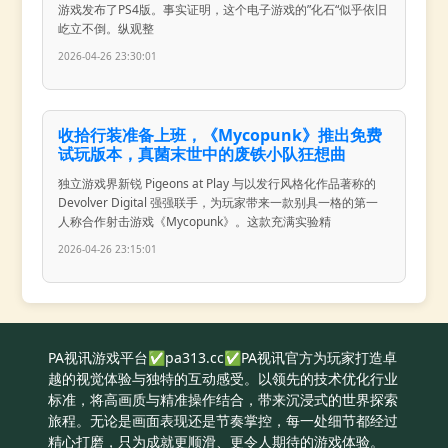
游戏发布了PS4版。事实证明，这个电子游戏的”化石“似乎依旧
屹立不倒。纵观整
2026-04-26 23:30:01
收拾行装准备上班，《Mycopunk》推出免费
试玩版本，真菌末世中的废铁小队狂想曲
独立游戏界新锐 Pigeons at Play 与以发行风格化作品著称的
Devolver Digital 强强联手，为玩家带来一款别具一格的第一
人称合作射击游戏《Mycopunk》。这款充满实验精
2026-04-26 23:15:01
PA视讯游戏平台✅pa313.cc✅PA视讯官方为玩家打造卓
越的视觉体验与独特的互动感受。以领先的技术优化行业
标准，将高画质与精准操作结合，带来沉浸式的世界探索
旅程。无论是画面表现还是节奏掌控，每一处细节都经过
精心打磨，只为成就更顺滑、更令人期待的游戏体验。