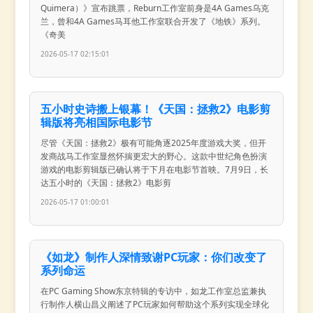
Quimera）》宣布跳票，Reburn工作室前身是4A Games乌克
兰，曾和4A Games马耳他工作室联合开发了《地铁》系列。
《奇美
2026-05-17 02:15:01
五小时史诗搬上银幕！《天国：拯救2》电影剪
辑版将亮相国际电影节
尽管《天国：拯救2》极有可能角逐2025年度游戏大奖，但开
发商战马工作室显然怀揣更宏大的野心。这款中世纪角色扮演
游戏的电影剪辑版已确认将于下月在电影节首映。7月9日，长
达五小时的《天国：拯救2》电影剪
2026-05-17 01:00:01
《如龙》制作人深情致谢PC玩家：你们改变了
系列命运
在PC Gaming Show东京特辑的专访中，如龙工作室总监兼执
行制作人横山昌义阐述了PC玩家如何帮助这个系列实现全球化