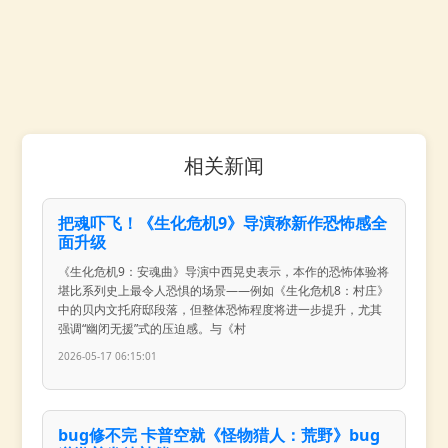
相关新闻
把魂吓飞！《生化危机9》导演称新作恐怖感全
面升级
《生化危机9：安魂曲》导演中西晃史表示，本作的恐怖体验将
堪比系列史上最令人恐惧的场景——例如《生化危机8：村庄》
中的贝内文托府邸段落，但整体恐怖程度将进一步提升，尤其
强调“幽闭无援”式的压迫感。与《村
2026-05-17 06:15:01
bug修不完 卡普空就《怪物猎人：荒野》bug