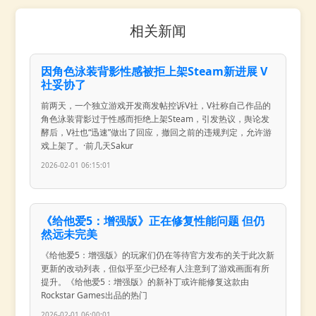
相关新闻
因角色泳装背影性感被拒上架Steam新进展 V
社妥协了
前两天，一个独立游戏开发商发帖控诉V社，V社称自己作品的
角色泳装背影过于性感而拒绝上架Steam，引发热议，舆论发
酵后，V社也“迅速”做出了回应，撤回之前的违规判定，允许游
戏上架了。·前几天Sakur
2026-02-01 06:15:01
《给他爱5：增强版》正在修复性能问题 但仍
然远未完美
《给他爱5：增强版》的玩家们仍在等待官方发布的关于此次新
更新的改动列表，但似乎至少已经有人注意到了游戏画面有所
提升。《给他爱5：增强版》的新补丁或许能修复这款由
Rockstar Games出品的热门
2026-02-01 06:00:01