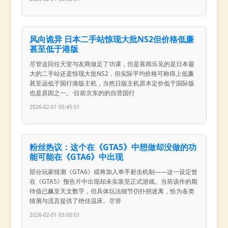
风向诡异 日本二手站惊现大批NS2但价格低廉
甚至低于港版
尽管这回任天堂与友商做足了功课，但是喜闻乐见的是日本最
大的二手站还是惊现大批NS2，但实际平均价格可称得上低廉
甚至远低于国行港版主机，当然日版主机原本定价低于国际版
也是原因之一。·目前京东的的自营国行
2026-02-01 05:45:01
粉丝热议：这个在《GTA5》中想做却没做的功
能可能在《GTA6》中出现
部分玩家猜测《GTA6》或将加入单手射击机制——这一设定曾
在《GTA5》预告片中出现却未实装至正式游戏。当前该作的期
待值已飙至天文数字，但具体玩法细节仍扑朔迷离，恰为各类
猜测与流言提供了绝佳温床。尽管
2026-02-01 05:00:01