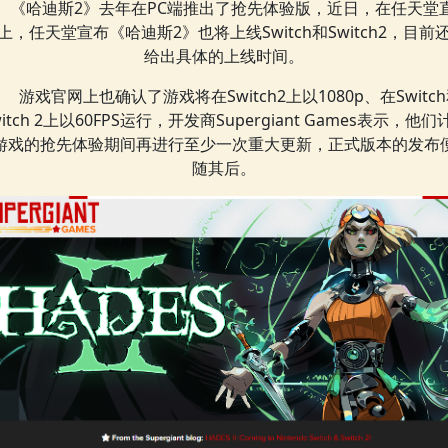
《哈迪斯2》去年在PC端推出了抢先体验版，近日，在任天堂
上，任天堂宣布《哈迪斯2》也将上线Switch和Switch2，目前
给出具体的上线时间。
游戏官网上也确认了游戏将在Switch2上以1080p、在Switc
witch 2上以60FPS运行，开发商Supergiant Games表示，他们
游戏的抢先体验期间再进行至少一次重大更新，正式版本的发布
随其后。