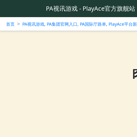
PA视讯游戏 - PlayAce官方旗舰站
>
首页
PA视讯游戏, PA集团官网入口, PA国际厅路单, PlayAce平