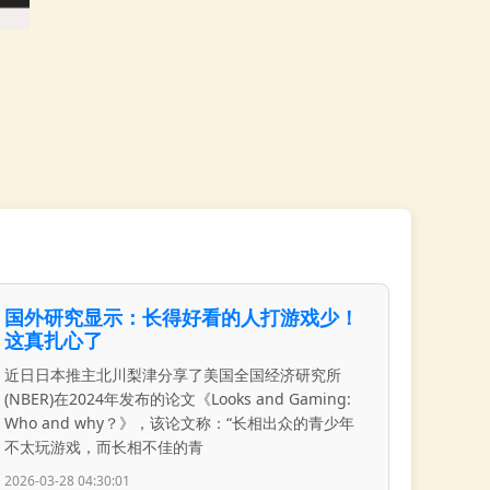
国外研究显示：长得好看的人打游戏少！
这真扎心了
近日日本推主北川梨津分享了美国全国经济研究所
(NBER)在2024年发布的论文《Looks and Gaming:
Who and why？》，该论文称：“长相出众的青少年
不太玩游戏，而长相不佳的青
2026-03-28 04:30:01