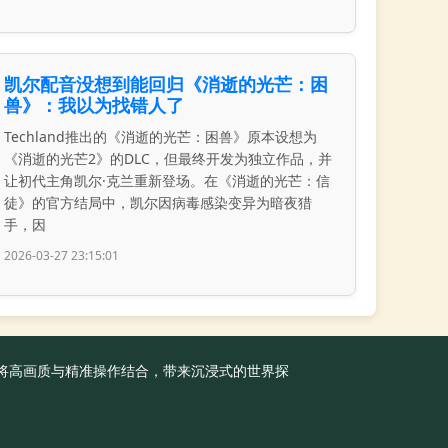
凯尔配音没想到能回归《消逝的光芒：困
兽》：我以为找错人了
Techland推出的《消逝的光芒：困兽》原本设想为
《消逝的光芒2》的DLC，但最终开发为独立作品，并
让初代主角凯尔·克兰重新登场。在《消逝的光芒：信
徒》的官方结局中，凯尔因病毒感染变异为暗夜猎
手，因
2026-03-27 23:15:01
准，将高画质与精准操作结合，带来沉浸式的世界探