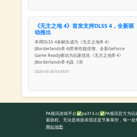
《无主之地 4》首发支持DLSS 4，全新驱
动推出
本周DLSS 4多帧生成为《无主之地® 4》
(Borderlands® 4)带来性能倍增。全新GeForce
Game Ready驱动为玩家优化《无主之地® 4》
(Borderlands® 4)及《消
2026-03-28 03:45:01
PA视讯游戏平台✅pa313.cc✅PA视讯
索旅程。无论是画面表现还是节奏掌控，每一处
网站地图