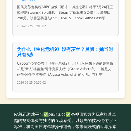
国风克苏鲁类魂ARPG游戏《明末：渊虚之羽》将于7月24日正
式登陆Steam和Epic商店，Steam定价标准版248元，豪华版
298元。该作还将登陆PS5、XSX|S、Xbox Game Pass平
2026-05-25 02:00:02
为什么《生化危机9》没有萝丝？舅舅：她当时
只有5岁
Capcom今早公布了《生化危机9》，但让玩家想不通的是主角
却是“新人”格蕾丝·阿什克罗夫特（Grace Ashcroft），她是艾
丽莎·阿什克罗夫特（Alyssa Ashcroft）的女儿。在社交
2026-05-25 00:30:02
PA视讯游戏平台✅pa313.cc✅PA视讯官方为玩家打造卓
越的视觉体验与独特的互动感受。以领先的技术优化行业
标准，将高画质与精准操作结合，带来沉浸式的世界探索