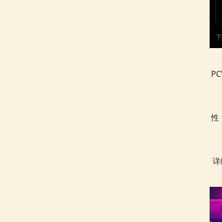
P
性
详