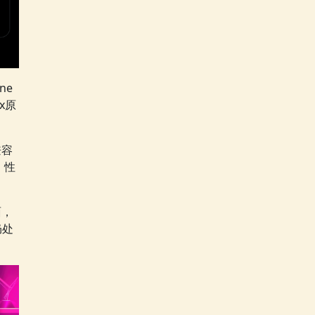
ne
x原
兼容
，性
面，
仍处