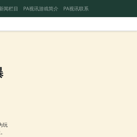
新闻栏目
PA视讯游戏简介
PA视讯联系
曝
为玩
性。