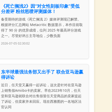
《死亡搁浅2》因“对女性刻板印象”受低
分差评 粉丝怒喷评测媒体！
备受期待的游戏《死亡搁浅 2》媒体评测现已解禁。
根据评分汇总网站 Metacritic 数据显示，本作目前取
得了 90 分 的优异成绩，位列 2025 年最高评分游戏
之一。尽管好评占主导地位，少数负面
2026-07-05 02:30:02
东半球最强法务部又出手了 联合亚马逊赢
得诉讼
近日，任天堂又赢得一起诉讼，这次是针对在亚马逊
上销售假Amiibo卡的卖家。早在2023年10月，任天
堂和亚马逊就联合对出售假冒任天堂商品的卖家提起
了诉讼，但卖家并未回应。现在西雅图的一名地区法
官认同