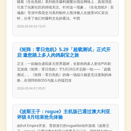
随着《生化危机》系列相关爆料频繁出现在网络上，真假消息
引发了玩家社区的持续关注。针对这一现象，《生化危机9：安
魂曲》导演中西晃史与系列制作人熊泽雅人在接受VGC采访
时，分享了他们对爆料文化的看法。中西
2026-05-04 02:15:01
《矩阵：零日危机》5.29「超载测试」正式开
启 邀您踏上多人肉鸽刷宝之旅
正文：一款融合虚拟多元世界题材，全新肉鸽多人射击PVE刷
宝游戏《矩阵：零日危机》于5月29日开启新一轮——「超载
测试」。《矩阵：零日危机》的每一场战斗都是无法复制的体
验，在强悍的BOSS与敌人的猛烈攻
2026-05-04 01:30:01
《波斯王子：rogue》主机版已通过澳大利亚
评级 8月结束抢先体验
由Evil Empire开发、育碧发行的roguelite动作游戏《波斯王