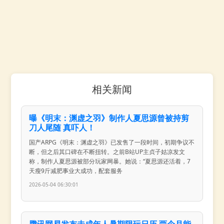
相关新闻
曝《明末：渊虚之羽》制作人夏思源曾被持剪
刀人尾随 真吓人！
国产ARPG《明末：渊虚之羽》已发售了一段时间，初期争议不
断，但之后其口碑在不断扭转。之前B站UP主贞子姑凉发文
称，制作人夏思源被部分玩家网暴。她说：“夏思源还活着，7
天瘦9斤减肥事业大成功，配套服务
2026-05-04 06:30:01