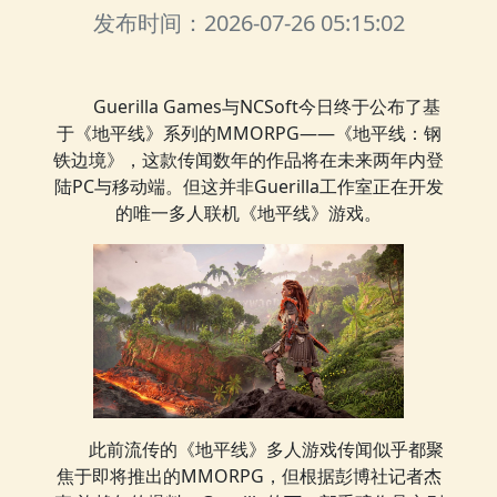
发布时间：2026-07-26 05:15:02
Guerilla Games与NCSoft今日终于公布了基
于《地平线》系列的MMORPG——《地平线：钢
铁边境》，这款传闻数年的作品将在未来两年内登
陆PC与移动端。但这并非Guerilla工作室正在开发
的唯一多人联机《地平线》游戏。
此前流传的《地平线》多人游戏传闻似乎都聚
焦于即将推出的MMORPG，但根据彭博社记者杰