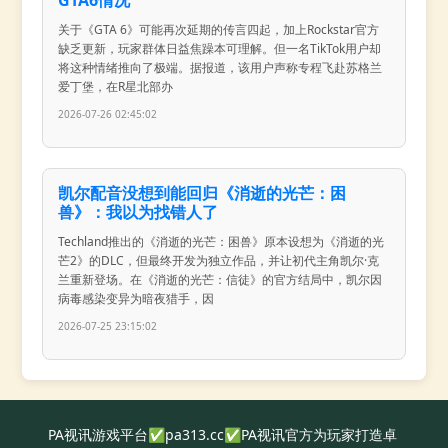
关于《GTA 6》可能再次延期的传言四起，加上Rockstar官方
缺乏更新，玩家群体日益焦躁本可理解。但一名TikTok用户却
将这种情绪推向了极端。据报道，该用户声称专程飞赴苏格兰
爱丁堡，在R星北部办
2026-07-26 02:45:02
凯尔配音没想到能回归《消逝的光芒：困
兽》：我以为找错人了
Techland推出的《消逝的光芒：困兽》原本设想为《消逝的光
芒2》的DLC，但最终开发为独立作品，并让初代主角凯尔·克
兰重新登场。在《消逝的光芒：信徒》的官方结局中，凯尔因
病毒感染变异为暗夜猎手，因
2026-07-25 23:15:02
PA视讯游戏平台✅pa313.cc✅PA视讯官方为玩家打造卓