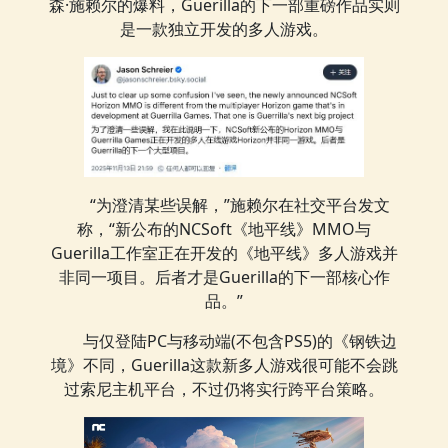
森·施赖尔的爆料，Guerilla的下一部重磅作品实则
是一款独立开发的多人游戏。
“为澄清某些误解，”施赖尔在社交平台发文
称，“新公布的NCSoft《地平线》MMO与
Guerilla工作室正在开发的《地平线》多人游戏并
非同一项目。后者才是Guerilla的下一部核心作
品。”
与仅登陆PC与移动端(不包含PS5)的《钢铁边
境》不同，Guerilla这款新多人游戏很可能不会跳
过索尼主机平台，不过仍将实行跨平台策略。