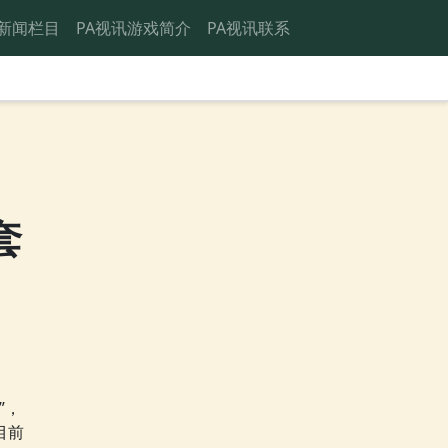
新闻栏目
PA视讯游戏简介
PA视讯联系
套
”，
目前