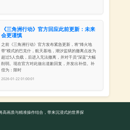
《三角洲行动》官方回应此前更新：未来
会更谨慎
之前《三角洲行动》官方发布紧急更新，将“烽火地
带”模式的巴克什，航天基地，潮汐监狱的撤离点改为
超过5人负载，后进入无法撤离，并对干员“深蓝”大幅
削弱。现在官方对此做出道歉回复，并发出补偿。补
偿为：限时
2026-01-22 01:00:01
准，将高画质与精准操作结合，带来沉浸式的世界探