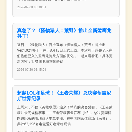
2026-07-30 05:30:01
真急了？《怪物猎人：荒野》推出全新鹭鹰龙
补丁!
近日，《怪物猎人》官推宣布《怪物猎人：荒野》将推出
Ver.1.021补丁，并于8月13日正式上线。本次补丁调整了玩家
们抱怨已久的鹭鹰龙骑乘方面的优化，一起来看看吧！具体更
新内容：1. 鹭鹰龙骑乘体验优
2026-07-30 05:15:01
超越LOL和足球！《王者荣耀》总决赛创吉尼
斯世界纪录
上周末，不仅《英雄联盟》迎来了精彩的决赛盛宴，《王者荣
耀》最高规格赛事——王者荣耀职业联赛（KPL）总决赛同样
以破纪录的表现载入电竞史册。在中国国家体育场（鸟巢），
共计62,196名电竞爱好者亲临现场
2026-07-30 04:30:01