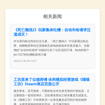
相关新闻
《死亡搁浅2》玩家集体吐槽：自动补给请求泛
滥成灾！
作为系列标志性的社交元素，《死亡搁浅2》中玩家通过标志
牌、捐赠物资和转交货物相互影响的机制本应更具魅力。但新
增的"自动补给请求"功能却引发了社区强烈不满，Reddit用户
Jec1027的吐槽帖获得大量
2026-07-30 06:15:01
工坊里来了位猫师傅 休闲模拟经营游戏《喵喵
工坊》Steam商店页面公开
痛失挚友，诅咒缠身，可爱的哈吉米化身无情的打铁机器，立
志要锻造一套绝世神兵，交给勇者替自己斩杀魔龙完成复仇。
在《喵喵工坊》中你将扮演一位身负魔龙诅咒的打铁的猫师
傅，从锻造最基础的铁剑开始，在千锤百炼中