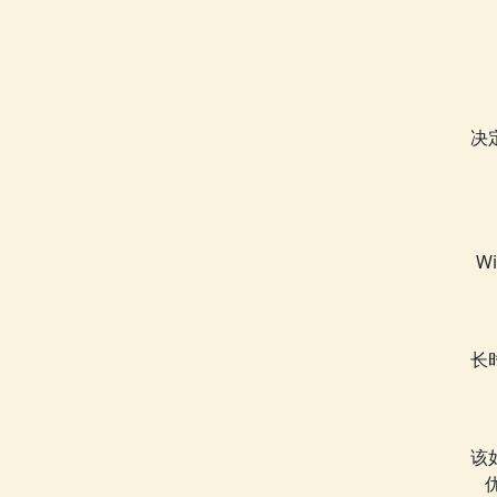
决
W
长
该