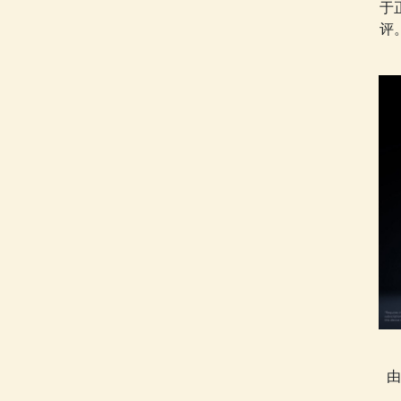
于
评
由