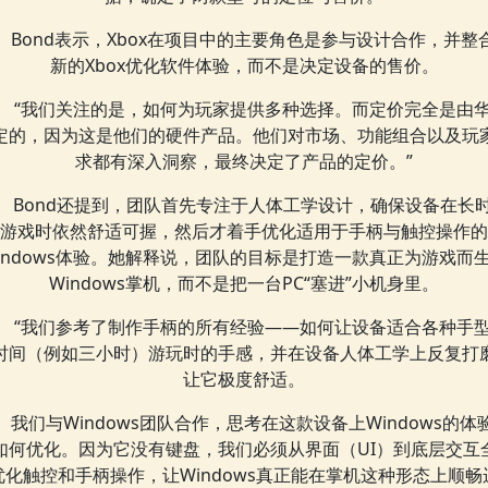
Bond表示，Xbox在项目中的主要角色是参与设计合作，并整
新的Xbox优化软件体验，而不是决定设备的售价。
“我们关注的是，如何为玩家提供多种选择。而定价完全是由
定的，因为这是他们的硬件产品。他们对市场、功能组合以及玩
求都有深入洞察，最终决定了产品的定价。”
Bond还提到，团队首先专注于人体工学设计，确保设备在长
游戏时依然舒适可握，然后才着手优化适用于手柄与触控操作的
indows体验。她解释说，团队的目标是打造一款真正为游戏而
Windows掌机，而不是把一台PC“塞进”小机身里。
“我们参考了制作手柄的所有经验——如何让设备适合各种手
时间（例如三小时）游玩时的手感，并在设备人体工学上反复打
让它极度舒适。
我们与Windows团队合作，思考在这款设备上Windows的体
如何优化。因为它没有键盘，我们必须从界面（UI）到底层交互
优化触控和手柄操作，让Windows真正能在掌机这种形态上顺畅