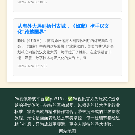
2026-01-24 00:30:02
从海外大屏到扬州古城，《如鸢》携手汉文
化“跨越国界”
昨晚（6月5日），随着扬州运河大剧院歌剧厅的灯光渐次点
亮，《如鸢》举办的这场凝聚了“鸢承汉韵，美美与共”系列企
划核心内涵的汉文化大秀，终于拉开了帷幕。在这场融合非
遗、汉服、数字技术与汉文化的大秀上，海
2026-01-24 00:15:02
PA视讯游戏平台✅pa313.cc✅PA视讯官方为玩家打造卓
越的视觉体验与独特的互动感受。以领先的技术优化行业
标准，将高画质与精准操作结合，带来沉浸式的世界探索
旅程。无论是画面表现还是节奏掌控，每一处细节都经过
精心打磨，只为成就更顺滑、更令人期待的游戏体验。
网站地图