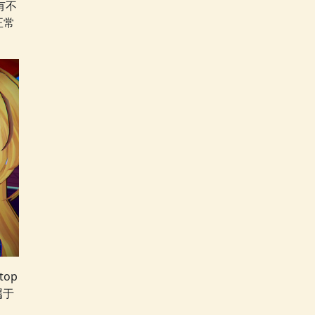
有不
正常
top
属于