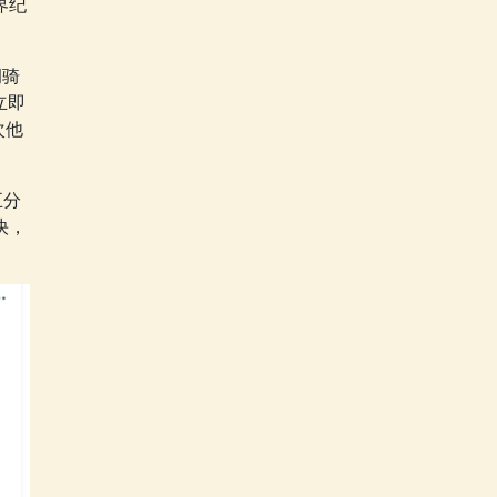
界纪
洞骑
立即
次他
五分
快，