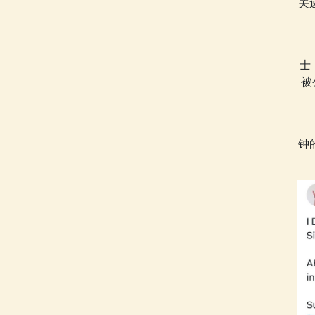
关
士
被
钟