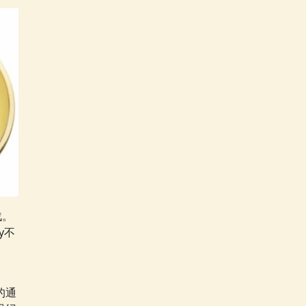
战。
y不
的通