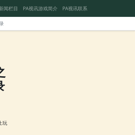
新闻栏目
PA视讯游戏简介
PA视讯联系
录
之
录
止玩