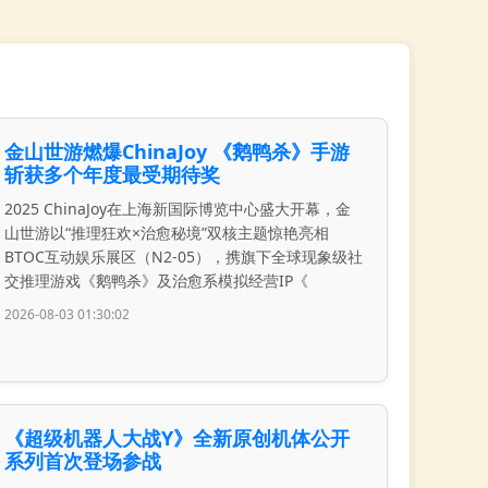
金山世游燃爆ChinaJoy 《鹅鸭杀》手游
斩获多个年度最受期待奖
2025 ChinaJoy在上海新国际博览中心盛大开幕，金
山世游以“推理狂欢×治愈秘境”双核主题惊艳亮相
BTOC互动娱乐展区（N2-05），携旗下全球现象级社
交推理游戏《鹅鸭杀》及治愈系模拟经营IP《
2026-08-03 01:30:02
《超级机器人大战Y》全新原创机体公开
系列首次登场参战