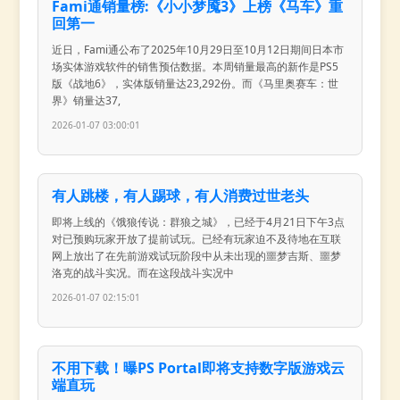
Fami通销量榜:《小小梦魇3》上榜《马车》重
回第一
近日，Fami通公布了2025年10月29日至10月12日期间日本市
场实体游戏软件的销售预估数据。本周销量最高的新作是PS5
版《战地6》，实体版销量达23,292份。而《马里奥赛车：世
界》销量达37,
2026-01-07 03:00:01
有人跳楼，有人踢球，有人消费过世老头
即将上线的《饿狼传说：群狼之城》，已经于4月21日下午3点
对已预购玩家开放了提前试玩。已经有玩家迫不及待地在互联
网上放出了在先前游戏试玩阶段中从未出现的噩梦吉斯、噩梦
洛克的战斗实况。而在这段战斗实况中
2026-01-07 02:15:01
不用下载！曝PS Portal即将支持数字版游戏云
端直玩