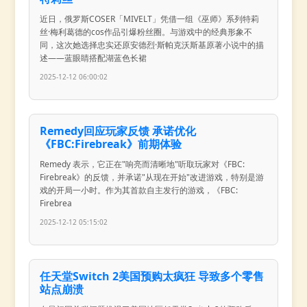
近日，俄罗斯COSER「MIVELT」凭借一组《巫师》系列特莉
丝·梅利葛德的cos作品引爆粉丝圈。与游戏中的经典形象不
同，这次她选择忠实还原安德烈·斯帕克沃斯基原著小说中的描
述——蓝眼睛搭配湖蓝色长裙
2025-12-12 06:00:02
Remedy回应玩家反馈 承诺优化
《FBC:Firebreak》前期体验
Remedy 表示，它正在"响亮而清晰地"听取玩家对《FBC:
Firebreak》的反馈，并承诺"从现在开始"改进游戏，特别是游
戏的开局一小时。作为其首款自主发行的游戏，《FBC:
Firebrea
2025-12-12 05:15:02
任天堂Switch 2美国预购太疯狂 导致多个零售
站点崩溃