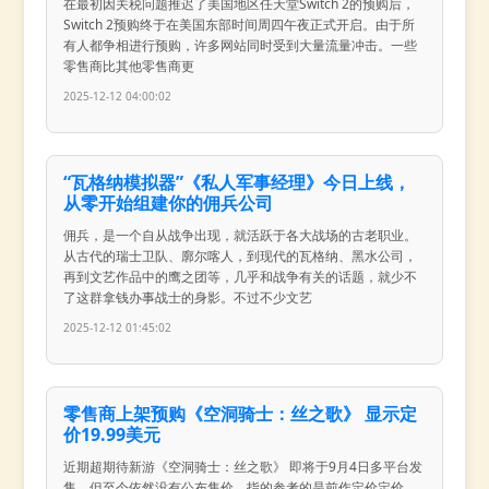
在最初因关税问题推迟了美国地区任天堂Switch 2的预购后，
Switch 2预购终于在美国东部时间周四午夜正式开启。由于所
有人都争相进行预购，许多网站同时受到大量流量冲击。一些
零售商比其他零售商更
2025-12-12 04:00:02
“瓦格纳模拟器”《私人军事经理》今日上线，
从零开始组建你的佣兵公司
佣兵，是一个自从战争出现，就活跃于各大战场的古老职业。
从古代的瑞士卫队、廓尔喀人，到现代的瓦格纳、黑水公司，
再到文艺作品中的鹰之团等，几乎和战争有关的话题，就少不
了这群拿钱办事战士的身影。不过不少文艺
2025-12-12 01:45:02
零售商上架预购《空洞骑士：丝之歌》 显示定
价19.99美元
近期超期待新游《空洞骑士：丝之歌》 即将于9月4日多平台发
售，但至今依然没有公布售价，指的参考的是前作定价定价