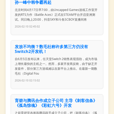
孙一峰中韩争霸再起
北京时间4月17日早7:00，由Uncapped Games游戏工作室开
发的RTS力作《Battle Aces》正式在STEAM平台开启亚洲测
试。同日晚上20:00，抖音SKY和斗鱼SCBOY直播间将
2026-02-10 02:45:02
发放不均衡？数毛社称许多第三方仍没有
Switch2开发机！
自6月5日发布以来，任天堂Switch 2销售表现强劲，成为市场
上增长最快的主机之一。然而，多家开发商反映，由于缺乏开
发套件，部分第三方游戏难以在新平台上推出。在最新一期数
毛社（Digital Fou
2026-02-10 02:15:02
育碧与腾讯合作成立子公司 主导《刺客信条》
《孤岛惊魂》《彩虹六号》开发
之前育碧宣布将和腾讯联手成立子公司，把《刺客信条》《孤