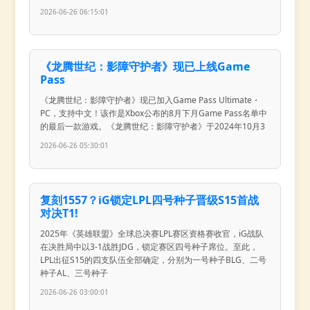
2026-06-26 06:15:01
《龙腾世纪：影障守护者》现已上线Game
Pass
《龙腾世纪：影障守护者》现已加入Game Pass Ultimate・
PC，支持中文！该作是Xbox公布的8月下月Game Pass名单中
的最后一款游戏。《龙腾世纪：影障守护者》于2024年10月3
2026-06-26 05:30:01
复刻1557？iG锁定LPL四号种子晋级S15首战
对决T1!
2025年《英雄联盟》全球总决赛LPL赛区资格赛收官，iG战队
在决胜局中以3-1战胜JDG，锁定赛区四号种子席位。至此，
LPL出征S15的四支队伍全部确定，分别为一号种子BLG、二号
种子AL、三号种子
2026-06-26 03:00:01