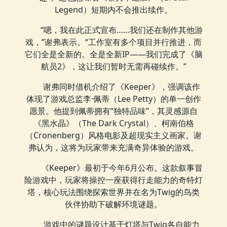
Legend）短期内不会推出续作。
“嗯，我在此正式宣布……我们还在制作其他游
戏，”谢弗表示。“工作室有多个项目并行推进，而
它们全是全新的。全是全新IP——我们完成了《脑
航员2》，这让我们暂时无需再碰续作。”
谢弗同时借机介绍了《Keeper》，强调该作
体现了游戏总监李·佩蒂（Lee Petty）的单一创作
愿景。他提到佩蒂拥有“独特品味”，其灵感源自
《黑水晶》（The Dark Crystal）、柯南伯格
（Cronenberg）风格电影及超现实主义画家。谢
弗认为，这将为玩家带来充满奇异体验的游戏。
《Keeper》最初于今年6月公布。这款叙事冒
险游戏中，玩家将操控一座获得行走能力的奇特灯
塔，核心玩法围绕探索世界并在名为Twig的鸟类
伙伴协助下破解环境谜题。
游戏中的谜题设计基于灯塔与Twig各自能力