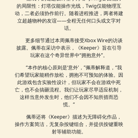
的局限性：灯塔仅能操作光线，Twig仅能物理互
动，二者必须协作前行。随着进程推进，两者将建
立超越物种的友谊——全程无任何口头或文字对
话。
更多细节通过本周佩蒂接受Xbox Wire的访谈
披露。佩蒂在采访中表示，《Keeper》旨在引导
玩家在这个奇异世界中“拥抱意外”。
“本作的核心原则是‘意外’，”佩蒂解释道，“我
们希望玩家能稍作放松，拥抱不可预知的体验。因
此游戏包含实验性设计，但玩家不会在游戏中死
亡，也不会搞砸流程。我们让玩家尽早适应机制，
这样当意外发生时，他们不会因不知所措而恐
慌。”
佩蒂还将《Keeper》描述为无障碍化作品，
操作方案简洁，无复杂按键组合，并提供按键重映
射等辅助功能。