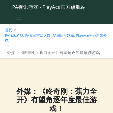
PA视讯游戏 - PlayAce官方旗舰站
>
首页
PA视讯游戏, PA集团官网入口, PA国际厅路单, PlayAce平台新闻资
讯
>
外媒：《咚奇刚：蕉力全开》有望角逐年度最佳游戏！
外媒：《咚奇刚：蕉力全
开》有望角逐年度最佳游
戏！