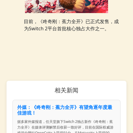
目前，《咚奇刚：蕉力全开》已正式发售，成
为Switch 2平台首批核心独占大作之一。
相关新闻
外媒：《咚奇刚：蕉力全开》有望角逐年度最
佳游戏！
据多家外媒报道，任天堂旗下Switch 2独占新作《咚奇刚：蕉
力全开》在媒体评测解禁后收获一致好评，目前在国际权威游
戏评分网站OpenCritic上获得91分，在Metacritic上获得90