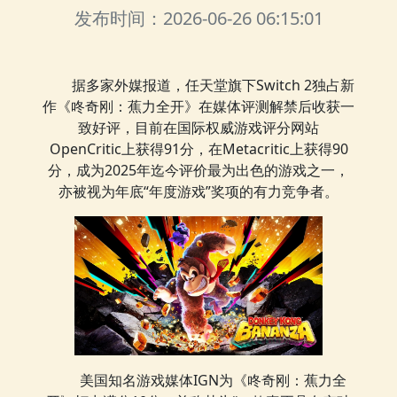
发布时间：2026-06-26 06:15:01
据多家外媒报道，任天堂旗下Switch 2独占新
作《咚奇刚：蕉力全开》在媒体评测解禁后收获一
致好评，目前在国际权威游戏评分网站
OpenCritic上获得91分，在Metacritic上获得90
分，成为2025年迄今评价最为出色的游戏之一，
亦被视为年底“年度游戏”奖项的有力竞争者。
美国知名游戏媒体IGN为《咚奇刚：蕉力全