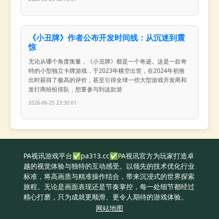
《小丑牌》作者公布开发时间线：从沉迷到震
惊
无论从哪个角度衡量，《小丑牌》都是一个奇迹。这是一款奇
特的小型独立卡牌游戏，于2023年横空出世，在2024年初推
出时获得了极高的评价，甚至引得全球一些大型游戏开发商和
发行商纷纷排队，想要参与到这款游
2026-06-25 23:30:01
PA视讯游戏平台✅pa313.cc✅PA视讯官方为玩家打造卓
越的视觉体验与独特的互动感受。以领先的技术优化行业
标准，将高画质与精准操作结合，带来沉浸式的世界探索
旅程。无论是画面表现还是节奏掌控，每一处细节都经过
精心打磨，只为成就更顺滑、更令人期待的游戏体验。
网站地图