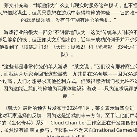
莱文补充道：“我理解为什么会出现实时服务这种模式，也不
人想借此谋生，但我只是想在游戏中获得纯粹的体验——它的唯
的就是娱乐我，没有任何别有用心的动机。”
游戏行业的很大一部分“不明智地”认为，这类“传统单人”体验
赚足够多的钱，但正如莱文所指出的，近年来成功的例子并不少
他提到了《博德之门3》《天国：拯救2》和《光与影：33号远
队》。
“这些都是非常传统的单人游戏，”莱文说，“它们没有那种商业
，而我认为玩家会回报这些游戏，尤其是在3A领域——因为3A
本过高，人们才想寻求其他盈利方式。但我很感激我们被允许不
，因为这能让我们纯粹地为玩家体验设计游戏……只为追求玩家
趣。”
《犹大》最近的预告片发布于2024年1月，莱文表示游戏会进
化对玩家选择的反馈，因为这是游戏的未来方向。至于让他们声
起的《生化奇兵》系列，Cloud Chamber工作室正在开发第四部
，虽然没有肯·莱文参与，但团队中不乏来自Irrational Games和