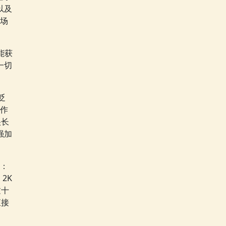
以及
场
能获
一切
贬
作
很长
强加
：
2K
过十
直接