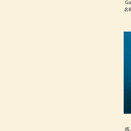
G
名
感