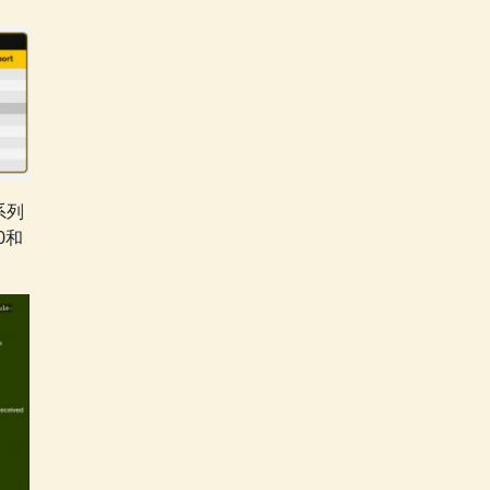
0系列
0和