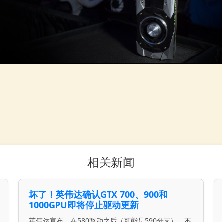
相关新闻
坏了！英伟达确认GTX 700、900和
1000GPU即将停止驱动更新
英伟达宣布，在580驱动之后（可能是590分支），不