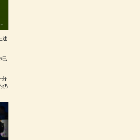
上述
布已
一分
内仍