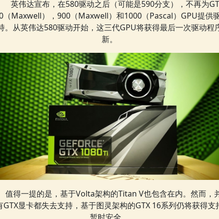
英伟达宣布，在580驱动之后（可能是590分支），不再为GT
00（Maxwell），900（Maxwell）和1000（Pascal）GPU提供
持。从英伟达580驱动开始，这三代GPU将获得最后一次驱动程
新。
值得一提的是，基于Volta架构的Titan V也包含在内。然而，
有GTX显卡都失去支持，基于图灵架构的GTX 16系列仍将获得支
暂时安全。