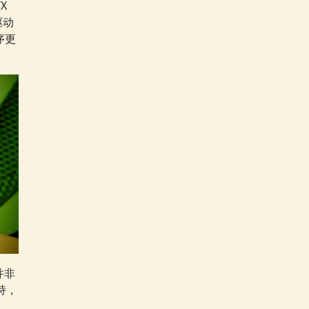
X
驱动
序更
并非
持，