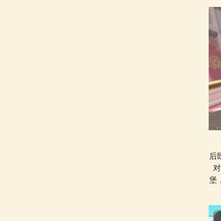
后
对
堡