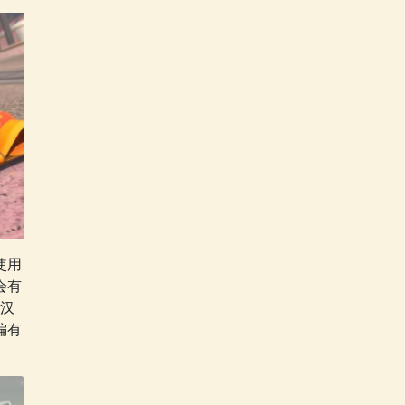
使用
会有
汉
偏有