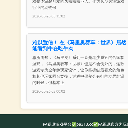
戏整体温馨可爱的风格格格不入。作为长期关注游戏
行业的动物保
2026-05-26 05:15:02
难以置信！ 在《马里奥赛车：世界》居然
能看到牛在吃牛肉
总所周知，《马里奥》系列一直是老少咸宜的合家欢
游戏，《马里奥赛车：世界》也是不会例外的，这款
游戏专为全年龄玩家设计，让你能操纵最喜欢的角色
和其他玩家同台竞技，过程中偶尔会有打的友尽红温
的时候，但基本上
2026-05-26 03:00:02
PA视讯游戏平台✅pa313.cc✅PA视讯