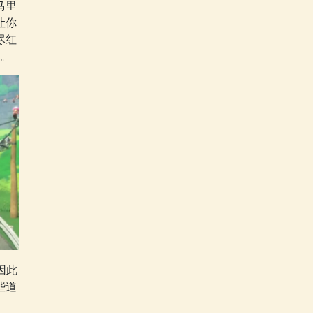
马里
让你
尽红
。
因此
些道