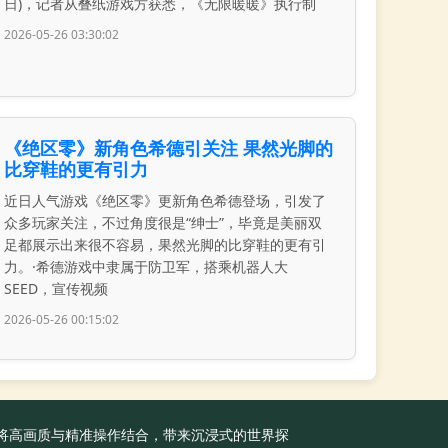
日)，记者从叠纸游戏方获悉，《无限暖暖》执行制
2026-05-26 03:30:02
《绝区零》新角色希德引关注 果然光脚的
比穿鞋的更有引力
近日人气游戏《绝区零》更新角色希德登场，引发了
众多玩家关注，不过角度很是“绅士”，毕竟是美丽双
足都展示出来很不容易，果然光脚的比穿鞋的更有引
力。·希德游戏中隶属于防卫军，搭乘机器人大
SEED，宣传视频
2026-05-26 00:15:02
准，将高画质与精准操作结合，带来沉浸式的世界探