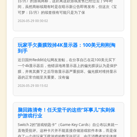
日/月》的游戏商标，这距离这款游戏发售已经过去了9年时
间，虽然商标续期有时是在暗示新公告即将发布，但这次《宝
可梦：日/月》的续签很有可能只是为了保
2026-05-29 00:30:02
玩家手欠撕膜毁掉4K显示器：100美元刚刚淘
到手
近日国外Reddit论坛网友发帖，在分享自己在花100美元买下
一个4k显示器后，他错误地将显示器上的偏光膜误认为是保护
膜，并将其撕下之后导致显示器严重损坏。偏光膜对维持显示
器的正常功能至关重要。没有偏
2026-05-29 00:15:02
脑回路清奇！任天堂干的这些“坏事儿”实则保
护游戏行业
Switch 2的“游戏钥匙卡”（Game-Key Cards）自公布以来就一
直饱受批评。这种卡片并不能直接存储游戏软件本体，而是保
存了一个供玩家下载游戏的数字许可证。由于消费者对实体媒