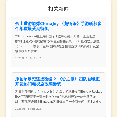
相关新闻
金山世游燃爆ChinaJoy 《鹅鸭杀》手游斩获多
个年度最受期待奖
2025 ChinaJoy在上海新国际博览中心盛大开幕，金山世游
以“推理狂欢×治愈秘境”双核主题惊艳亮相BTOC互动娱乐展区
（N2-05），携旗下全球现象级社交推理游戏《鹅鸭杀》及治
愈系模拟经营IP《
2026-05-16 06:15:02
原创ip暴死还接改编？ 《心之眼》团队被曝正
开发热门电视剧改编游戏
近日有传闻称，在《心之眼》之后，游戏开发商Build A Rocket
Boy可能正基于一部未具名的热门电视剧开发一款全新的游
戏。西班牙语博主Baitybait近日爆出了一个新传闻，称Build A
2026-05-16 05:30:02